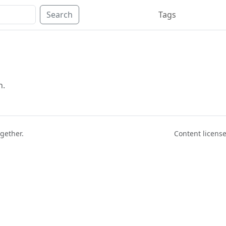
Search
Tags
n.
ogether.
Content licen