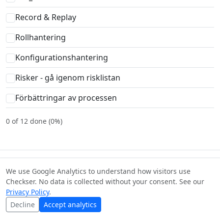
Record & Replay
Rollhantering
Konfigurationshantering
Risker - gå igenom risklistan
Förbättringar av processen
0 of 12 done (0%)
© Checkser — The world's best checklists, built together.
We use Google Analytics to understand how visitors use
Content licensed under
CC BY-SA 4.0
·
Terms
·
Privacy
·
Checkser. No data is collected without your consent. See our
Copyright
Privacy Policy
.
Decline
Accept analytics