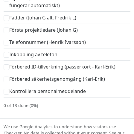
fungerar automatiskt)
Fadder (Johan G alt. Fredrik L)
Första projektledare (Johan G)
Telefonnummer (Henrik Ivarsson)
Inkoppling av telefon
Förbered ID-tillverkning (passerkort - Karl-Erik)
Förbered säkerhetsgenomgång (Karl-Erik)
Kontrolllera personalmeddelande
0 of 13 done (0%)
We use Google Analytics to understand how visitors use
Checkser. No data is collected without your consent. See our
© Checkser — The world's best checklists, built together.