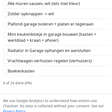
Alle muren sausen, wit (iets met kleur)
Zolder opknappen -> wit
Plafond garage isoleren + platen er tegenaan
Mini keukenblokje in garage bouwen (kasten +
werkblad + kraan + afvoer)
Radiator in Garage ophangen en aansluiten
Vrachtwagen verhuizen regelen (verhuizers)
Boekenkasten
0 of 24 done (0%)
We use Google Analytics to understand how visitors use
Checkser. No data is collected without your consent. See our
© Checkser — The world's best checklists, built together.
Privacy Policy
.
Content licensed under
CC BY-SA 4.0
·
Terms
·
Privacy
·